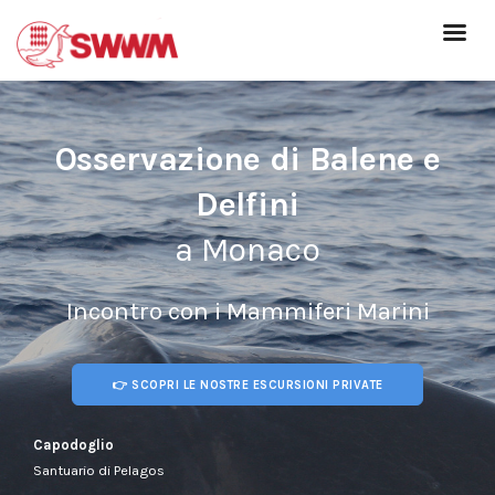
Osservazione di Balene e
Delfini
a Monaco
Incontro con i Mammiferi Marini
👉 SCOPRI LE NOSTRE ESCURSIONI PRIVATE
Capodoglio
Santuario di Pelagos