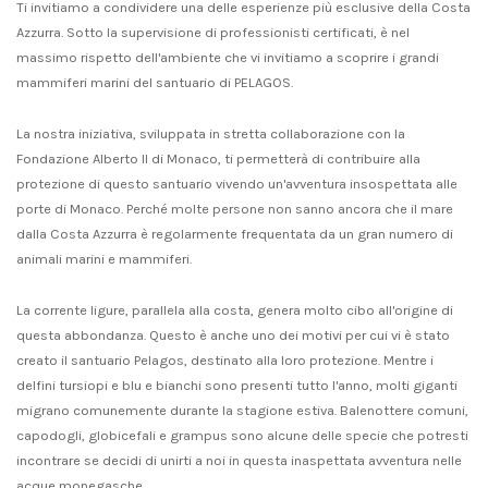
Ti invitiamo a condividere una delle esperienze più esclusive della Costa
Azzurra. Sotto la supervisione di professionisti certificati, è nel
massimo rispetto dell'ambiente che vi invitiamo a scoprire i grandi
mammiferi marini del santuario di PELAGOS.
La nostra iniziativa, sviluppata in stretta collaborazione con la
Fondazione Alberto II di Monaco, ti permetterà di contribuire alla
protezione di questo santuario vivendo un'avventura insospettata alle
porte di Monaco. Perché molte persone non sanno ancora che il mare
dalla Costa Azzurra è regolarmente frequentata da un gran numero di
animali marini e mammiferi.
La corrente ligure, parallela alla costa, genera molto cibo all'origine di
questa abbondanza. Questo è anche uno dei motivi per cui vi è stato
creato il santuario Pelagos, destinato alla loro protezione. Mentre i
delfini tursiopi e blu e bianchi sono presenti tutto l'anno, molti giganti
migrano comunemente durante la stagione estiva. Balenottere comuni,
capodogli, globicefali e grampus sono alcune delle specie che potresti
incontrare se decidi di unirti a noi in questa inaspettata avventura nelle
acque monegasche.